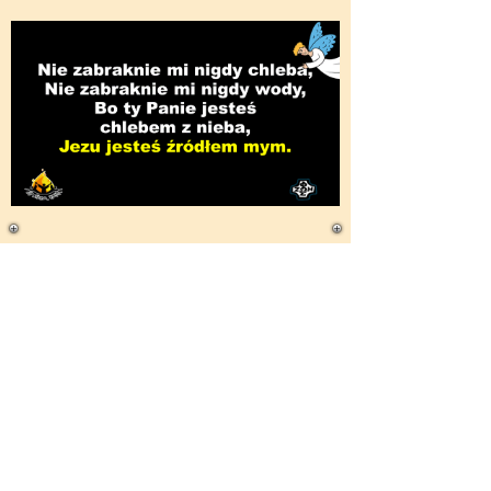
Spotkania Scholi parafialnej
odbywają się w niedzielę o godz.
12:00 w kościele, po próbie
zostajemy na Mszy św..