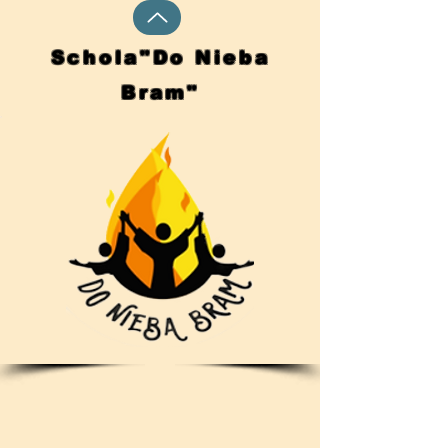
Schola"Do Nieba
Bram"